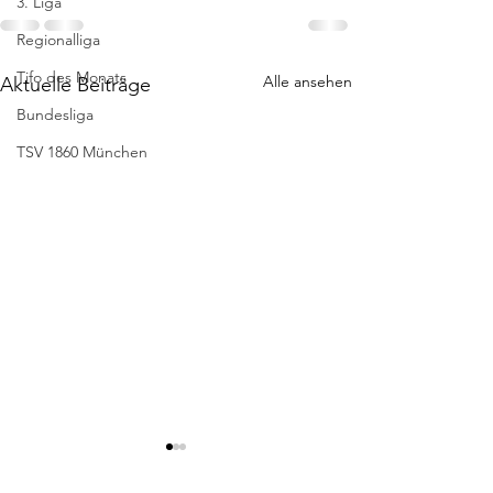
3. Liga
Regionalliga
Tifo des Monats
Alle ansehen
Aktuelle Beiträge
Bundesliga
TSV 1860 München