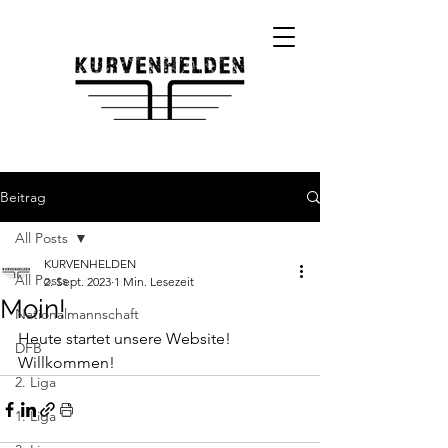
Beitrag
All Posts
KURVENHELDEN
All Posts
2. Sept. 2023
1 Min. Lesezeit
Moin!
Nationalmannschaft
Heute startet unsere Website! 
DFB
Willkommen!
2. Liga
1. Liga