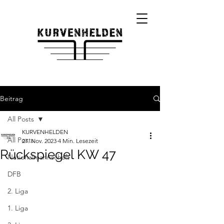
Beitrag
All Posts
KURVENHELDEN
All Posts
27. Nov. 2023
4 Min. Lesezeit
Rückspiegel KW 47
Nationalmannschaft
DFB
2. Liga
1. Liga