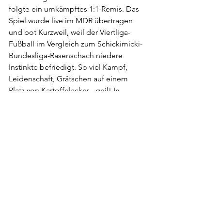
folgte ein umkämpftes 1:1-Remis. Das 
Spiel wurde live im MDR übertragen 
und bot Kurzweil, weil der Viertliga-
Fußball im Vergleich zum Schickimicki-
Bundesliga-Rasenschach niedere 
Instinkte befriedigt. So viel Kampf, 
Leidenschaft, Grätschen auf einem 
Platz von Kartoffelacker - geil! In 
Lübeck war die Arminia aus Bielefeld 
zu Gast, zündete hinter einem "Vom 
Wahnsinn angetrieben" Transparent 
reichlich Pyrotechnik an der Lohmühle. 
Am Betzenberg in Kaiserslautern gab 
es die nächste Jubiläumschoreo (25) zu 
sehen. Die 1998 gegründete 
Generation Luzifer feierte ein 
Vierteljahrhundert Bestehen mit einer 
großen Choreografie über die 