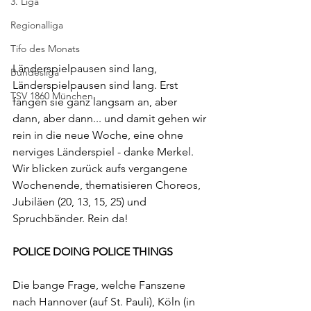
3. Liga
Regionalliga
Tifo des Monats
Länderspielpausen sind lang, 
Bundesliga
Länderspielpausen sind lang. Erst 
TSV 1860 München
fangen sie ganz langsam an, aber 
dann, aber dann... und damit gehen wir 
rein in die neue Woche, eine ohne 
nerviges Länderspiel - danke Merkel. 
Wir blicken zurück aufs vergangene 
Wochenende, thematisieren Choreos, 
Jubiläen (20, 13, 15, 25) und 
Spruchbänder. Rein da!
POLICE DOING POLICE THINGS
Die bange Frage, welche Fanszene 
nach Hannover (auf St. Pauli), Köln (in 