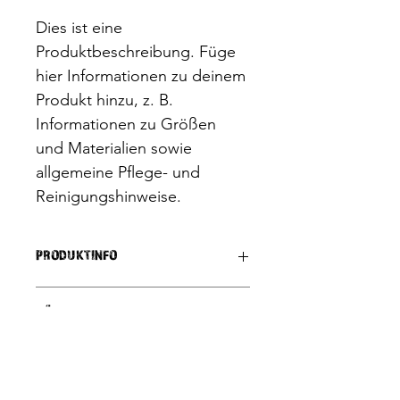
Dies ist eine 
Produktbeschreibung. Füge 
hier Informationen zu deinem 
Produkt hinzu, z. B. 
Informationen zu Größen 
und Materialien sowie 
allgemeine Pflege- und 
Reinigungshinweise.
PRODUKTINFO
Das ist ein Produktdetail. Füge hier 
RÜCKGABERICHTLINIE
Informationen zu deinem Produkt 
hinzu, z. B. Informationen zu Größen 
und Materialien sowie allgemeine 
Das ist eine Rückgaberichtlinie. 
VERSANDINFO
Pflege- und Reinigungshinweise. Es 
Erkläre Kunden hier, was zu tun ist, 
ist ein idealer Ort, um zu 
falls diese mit dem Kauf nicht 