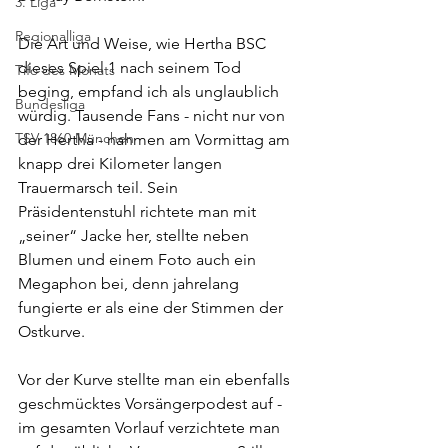
3. Liga
Regionalliga
Die Art und Weise, wie Hertha BSC 
dieses Spiel 1 nach seinem Tod 
Tifo des Monats
beging, empfand ich als unglaublich 
Bundesliga
würdig. Tausende Fans - nicht nur von 
TSV 1860 München
der Hertha - nahmen am Vormittag am 
knapp drei Kilometer langen 
Trauermarsch teil. Sein 
Präsidentenstuhl richtete man mit 
„seiner“ Jacke her, stellte neben 
Blumen und einem Foto auch ein 
Megaphon bei, denn jahrelang 
fungierte er als eine der Stimmen der 
Ostkurve. 
Vor der Kurve stellte man ein ebenfalls 
geschmücktes Vorsängerpodest auf - 
im gesamten Vorlauf verzichtete man 