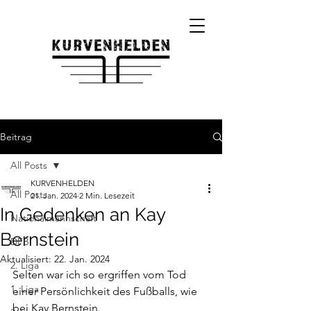
Beitrag
All Posts
KURVENHELDEN
All Posts
21. Jan. 2024
2 Min. Lesezeit
In Gedenken an Kay
Nationalmannschaft
Bernstein
DFB
Aktualisiert:
22. Jan. 2024
2. Liga
Selten war ich so ergriffen vom Tod 
1. Liga
einer Persönlichkeit des Fußballs, wie 
bei Kay Bernstein. 