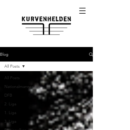
Blog
All Posts
All Posts
Nationalmannschaft
DFB
2. Liga
1. Liga
3. Liga