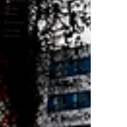
Regionalliga
Tifo des
Monats
Bundesliga
TSV 1860
München