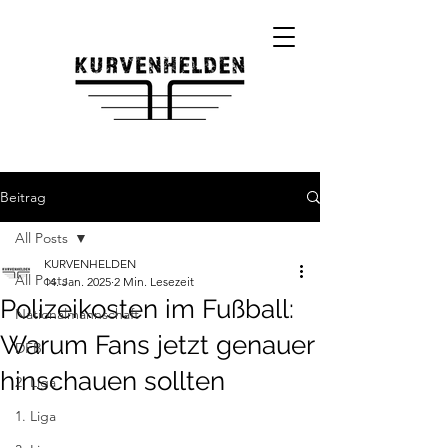
Beitrag
All Posts
KURVENHELDEN
All Posts
14. Jan. 2025
2 Min. Lesezeit
Polizeikosten im Fußball:
Nationalmannschaft
Warum Fans jetzt genauer
DFB
hinschauen sollten
2. Liga
1. Liga